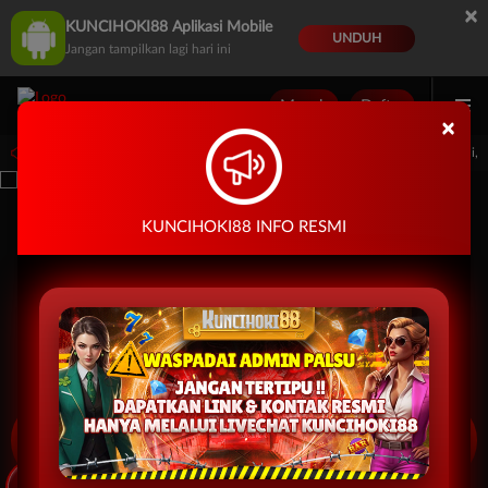
×
KUNCIHOKI88 Aplikasi Mobile
UNDUH
Jangan tampilkan lagi hari ini
Masuk
Daftar
×
erjadwal: CQ9 pada 07-Agt-2026 dari 07.33.17 sampai 15.00.00. Selama waktu ini,
KUNCIHOKI88 INFO RESMI
JACKPOT
PLAY
IDR
12,732,441,624