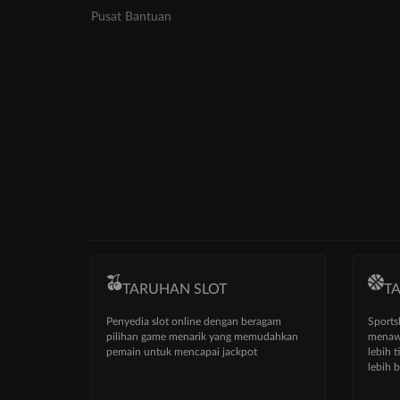
Pusat Bantuan
TARUHAN SLOT
T
Penyedia slot online dengan beragam
Sports
pilihan game menarik yang memudahkan
menawa
pemain untuk mencapai jackpot
lebih 
lebih 