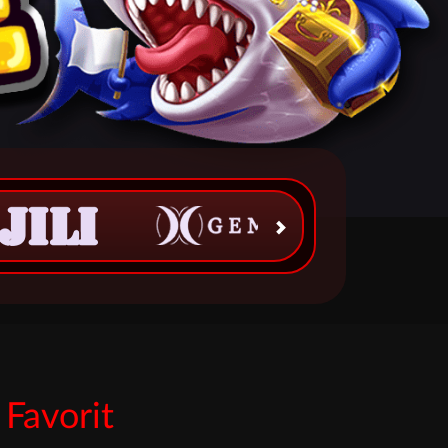
Favorit