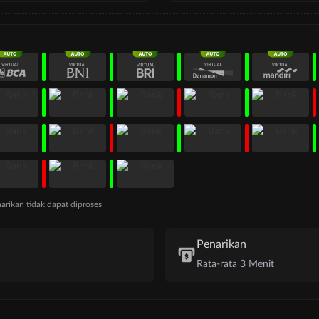
arikan tidak dapat diproses
Penarikan
Rata-rata 3 Menit