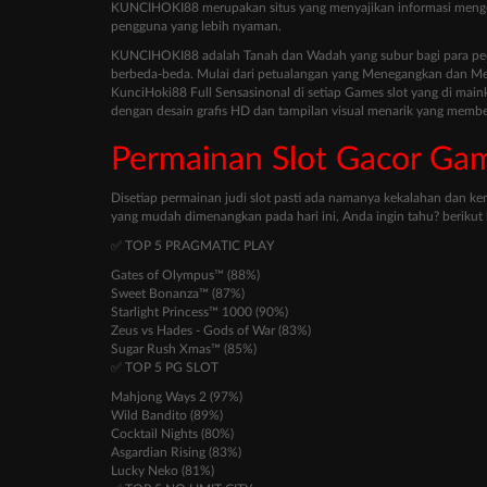
KUNCIHOKI88 merupakan situs yang menyajikan informasi mengen
pengguna yang lebih nyaman.
KUNCIHOKI88 adalah Tanah dan Wadah yang subur bagi para peci
berbeda-beda. Mulai dari petualangan yang Menegangkan dan M
KunciHoki88 Full Sensasinonal di setiap Games slot yang di main
dengan desain grafis HD dan tampilan visual menarik yang membe
Permainan Slot Gacor Ga
Disetiap permainan judi slot pasti ada namanya kekalahan dan ke
yang mudah dimenangkan pada hari ini, Anda ingin tahu? beriku
✅ TOP 5 PRAGMATIC PLAY
Gates of Olympus™ (88%)
Sweet Bonanza™ (87%)
Starlight Princess™ 1000 (90%)
Zeus vs Hades - Gods of War (83%)
Sugar Rush Xmas™ (85%)
✅ TOP 5 PG SLOT
Mahjong Ways 2 (97%)
Wild Bandito (89%)
Cocktail Nights (80%)
Asgardian Rising (83%)
Lucky Neko (81%)