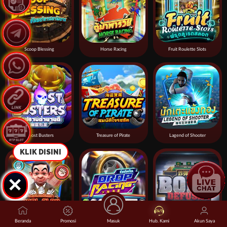
Scoop Blessing
Horse Racing
Fruit Roulette Slots
Ghost Busters
Treasure of Pirate
Lagend of Shooter
KLIK DISINI
Beranda
Promosi
Masuk
Hub. Kami
Akun Saya
Real Slap
Drop Racing
Bomb Defusal