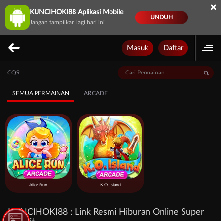
×
KUNCIHOKI88 Aplikasi Mobile
UNDUH
Jangan tampilkan lagi hari ini
Masuk
Daftar
CQ9
SEMUA PERMAINAN
ARCADE
Alice Run
K.O. Island
KUNCIHOKI88 : Link Resmi Hiburan Online Super