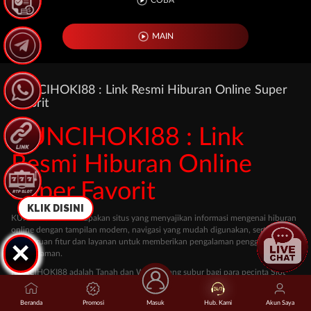
COBA
MAIN
KUNCIHOKI88 : Link Resmi Hiburan Online Super
Favorit
KUNCIHOKI88 : Link
Resmi Hiburan Online
Super Favorit
KLIK DISINI
KUNCIHOKI88 merupakan situs yang menyajikan informasi mengenai hiburan
online dengan tampilan modern, navigasi yang mudah digunakan, serta
pembaruan fitur dan layanan untuk memberikan pengalaman pengguna yang
lebih nyaman.
KUNCIHOKI88 adalah Tanah dan Wadah yang subur bagi para pecinta Slot
games Online. Tampilan bergaya klasik inovatif serta Modern, Platform
KunciHoki88 menawarkan beragam permainan dengan tema yang berbeda-
Beranda
Promosi
Masuk
Hub. Kami
Akun Saya
beda. Mulai dari petualangan yang Menegangkan dan Menghibur yang di