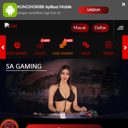
×
KUNCIHOKI88 Aplikasi Mobile
UNDUH
Jangan tampilkan lagi hari ini
Masuk
Daftar
HOT GAMES
SLOTS
LIVE CASINO
RACE
TOGEL
OL