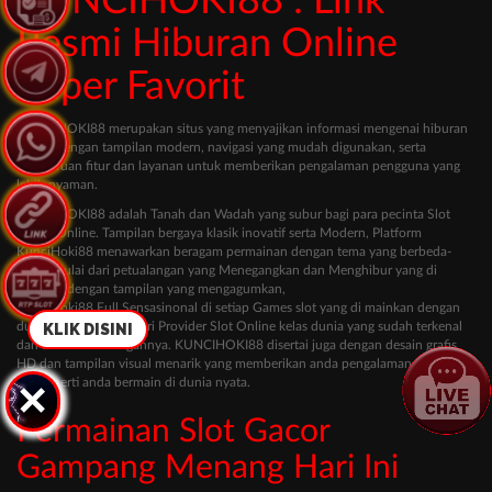
KUNCIHOKI88 : Link
Resmi Hiburan Online
Super Favorit
KUNCIHOKI88 merupakan situs yang menyajikan informasi mengenai hiburan
online dengan tampilan modern, navigasi yang mudah digunakan, serta
pembaruan fitur dan layanan untuk memberikan pengalaman pengguna yang
lebih nyaman.
KUNCIHOKI88 adalah Tanah dan Wadah yang subur bagi para pecinta Slot
games Online. Tampilan bergaya klasik inovatif serta Modern, Platform
KunciHoki88 menawarkan beragam permainan dengan tema yang berbeda-
beda. Mulai dari petualangan yang Menegangkan dan Menghibur yang di
Support dengan tampilan yang mengagumkan,
KunciHoki88 Full Sensasinonal di setiap Games slot yang di mainkan dengan
dukungan langsung dari Provider Slot Online kelas dunia yang sudah terkenal
KLIK DISINI
dan terbaik dikalangannya. KUNCIHOKI88 disertai juga dengan desain grafis
HD dan tampilan visual menarik yang memberikan anda pengalaman bermain
slot seperti anda bermain di dunia nyata.
Permainan Slot Gacor
Gampang Menang Hari Ini