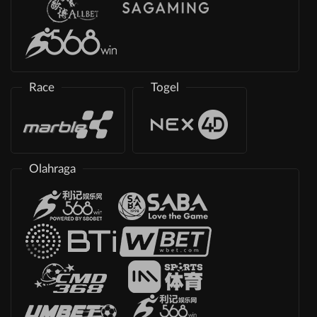
Race
Togel
Olahraga