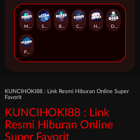
Mines
Speed Crash
Boxes
Coins
Hi-Lo
DICE
Plinko
KUNCIHOKI88 : Link Resmi Hiburan Online Super
Favorit
KUNCIHOKI88 : Link
Resmi Hiburan Online
Super Favorit