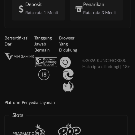
Deposit
Penarikan
Rata-rata 1 Menit
Rata-rata 3 Menit
Bersertifikasi
Tanggung
Browser
Dari
Jawab
Yang
Bermain
Didukung
©2026 KUNCIHOKI88.
Hak cipta dilindungi | 18+
Platform Penyedia Layanan
Slots