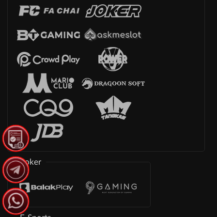
Poker