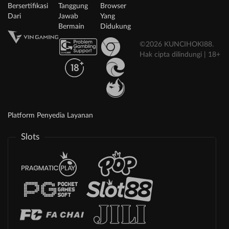
Bersertifikasi
Tanggung
Browser
Dari
Jawab
Yang
Bermain
Didukung
©2026 KUNCIHOKI88.
Hak cipta dilindungi | 18+
Platform Penyedia Layanan
Slots