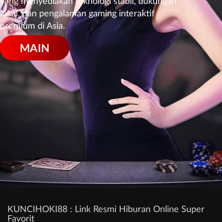
yang menyediakan teknologi stabil, dukungan
lokal, dan pengalaman gaming interaktif
premium di Asia.
MAIN
KUNCIHOKI88 : Link Resmi Hiburan Online Super
Favorit