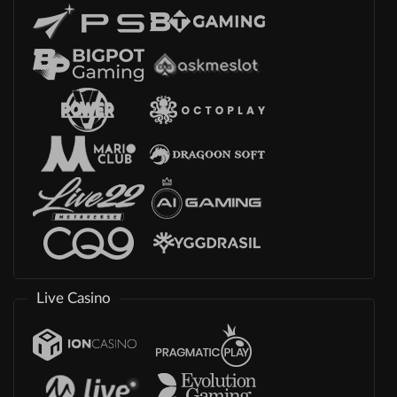
Live Casino