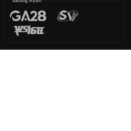
Sabung Ayam