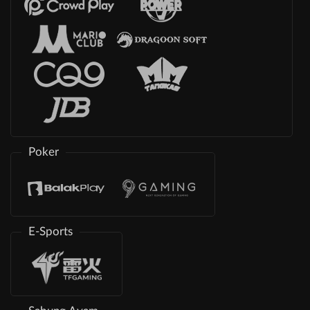
Poker
E-Sports