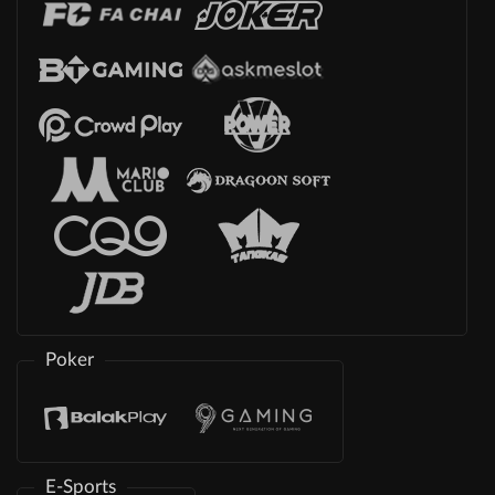
Poker
E-Sports