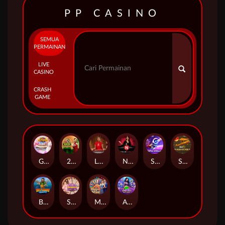
PP CASINO
SEMUA
PERMAINAN
LIVE
CASINO
CRASH
GAME
Gates of Olympus Roulette
24D Spin
Live Casino Lobby
Nexus Lounge
Spaceman
Slot88 High Flyer
Big Bass Crash
Sweet Bonanza Candyland
Mega Wheel
Amazing Baccarat