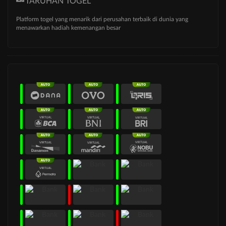
TARUHAN TOGEL
Platform togel yang menarik dari perusahan terbaik di dunia yang
menawarkan hadiah kemenangan besar