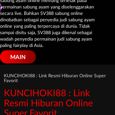
sabung ayam online memang terletak pada
permainan sabung ayam yang diselenggarakan
secara live. Bahkan SV388 sabung online
dinobatkan sebagai penyedia judi sabung ayam
online yang paling terpercaya di dunia. Tidak
sampai disitu saja, SV388 juga dikenal sebagai
wadah penyedia permainan judi sabung ayam
paling fairplay di Asia.
MAIN
KUNCIHOKI88 : Link Resmi Hiburan Online Super
Favorit
KUNCIHOKI88 : Link
Resmi Hiburan Online
Super Favorit