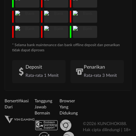
* Selama bank maintenance dan bank offline deposit dan penarikan
tidak dapat diproses
Deposit
Penarikan
Rata-rata 1 Menit
Rata-rata 3 Menit
Bersertifikasi
Tanggung
Browser
Dari
Jawab
Yang
Bermain
Didukung
©2026 KUNCIHOKI88.
Hak cipta dilindungi | 18+