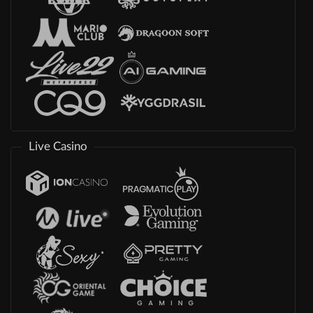
Live Casino