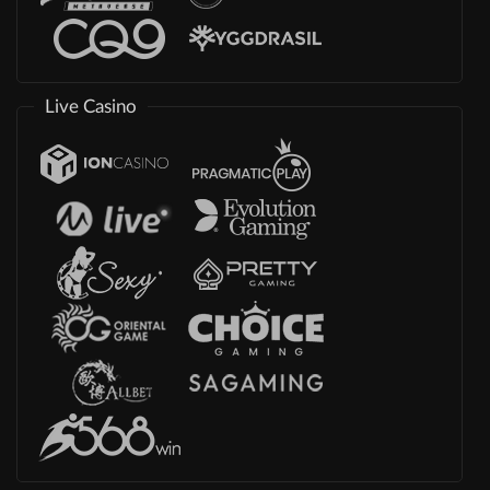
Live Casino