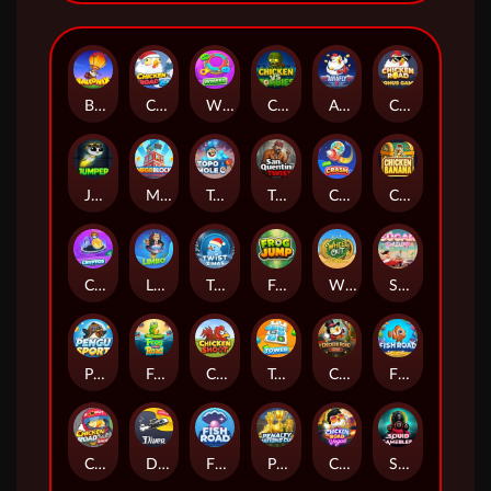
BalloniX
Chicken Road Ice
Wheel
Chicken vs Zombies
AVIA FLY 2
Chicken Road Bonus
Jumper
MegaBlock
Topo Mole
Twist San Quentin
Crash
Chicken Banana
Cryptos
Limbo
Twist X-mas
Frog Jump
Wheel Out
SugarDaddy
Pengu Sport
Frog Road
Chicken Shoot
Tower
Chicken Road Gold
Fish Road
Chicken Road Race
Diver
Fish Boom
Penalty Nations Cup
Chicken Road Vegas
Squid Gamebler