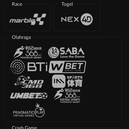
Race
Togel
Olahraga
Crash Game