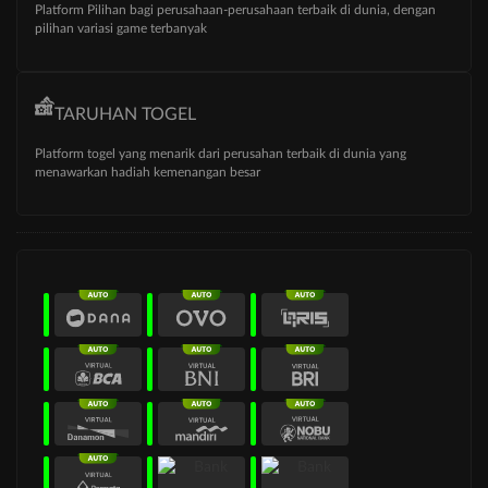
Platform Pilihan bagi perusahaan-perusahaan terbaik di dunia, dengan
pilihan variasi game terbanyak
TARUHAN TOGEL
Platform togel yang menarik dari perusahan terbaik di dunia yang
menawarkan hadiah kemenangan besar