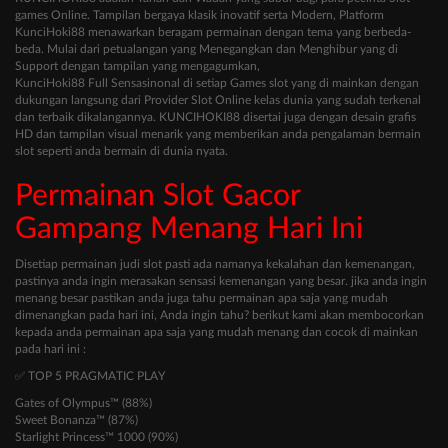
games Online. Tampilan bergaya klasik inovatif serta Modern, Platform
KunciHoki88 menawarkan beragam permainan dengan tema yang berbeda-
beda. Mulai dari petualangan yang Menegangkan dan Menghibur yang di
Support dengan tampilan yang mengagumkan,
KunciHoki88 Full Sensasinonal di setiap Games slot yang di mainkan dengan
dukungan langsung dari Provider Slot Online kelas dunia yang sudah terkenal
dan terbaik dikalangannya. KUNCIHOKI88 disertai juga dengan desain grafis
HD dan tampilan visual menarik yang memberikan anda pengalaman bermain
slot seperti anda bermain di dunia nyata.
Permainan Slot Gacor
Gampang Menang Hari Ini
Disetiap permainan judi slot pasti ada namanya kekalahan dan kemenangan,
pastinya anda ingin merasakan sensasi kemenangan yang besar. jika anda ingin
menang besar pastikan anda juga tahu permainan apa saja yang mudah
dimenangkan pada hari ini, Anda ingin tahu? berikut kami akan membocorkan
kepada anda permainan apa saja yang mudah menang dan cocok di mainkan
pada hari ini :
✅ TOP 5 PRAGMATIC PLAY
Gates of Olympus™ (88%)
Sweet Bonanza™ (87%)
Starlight Princess™ 1000 (90%)