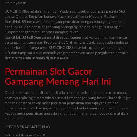
lebih nyaman.
KUNCIHOKI88 adalah Tanah dan Wadah yang subur bagi para pecinta Slot
games Online. Tampilan bergaya klasik inovatif serta Modern, Platform
KunciHoki88 menawarkan beragam permainan dengan tema yang berbeda-
beda. Mulai dari petualangan yang Menegangkan dan Menghibur yang di
Support dengan tampilan yang mengagumkan,
KunciHoki88 Full Sensasinonal di setiap Games slot yang di mainkan dengan
dukungan langsung dari Provider Slot Online kelas dunia yang sudah terkenal
dan terbaik dikalangannya. KUNCIHOKI88 disertai juga dengan desain grafis
HD dan tampilan visual menarik yang memberikan anda pengalaman bermain
slot seperti anda bermain di dunia nyata.
Permainan Slot Gacor
Gampang Menang Hari Ini
Disetiap permainan judi slot pasti ada namanya kekalahan dan kemenangan,
pastinya anda ingin merasakan sensasi kemenangan yang besar. jika anda ingin
menang besar pastikan anda juga tahu permainan apa saja yang mudah
dimenangkan pada hari ini, Anda ingin tahu? berikut kami akan membocorkan
kepada anda permainan apa saja yang mudah menang dan cocok di mainkan
pada hari ini :
✅ TOP 5 PRAGMATIC PLAY
Gates of Olympus™ (88%)