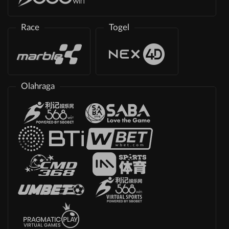
Race
Togel
Olahraga