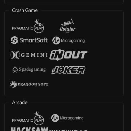
Crash Game
Arcade