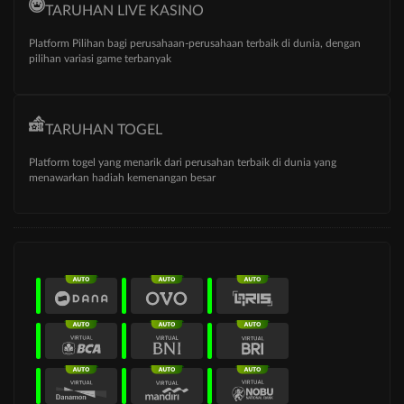
TARUHAN LIVE KASINO
Platform Pilihan bagi perusahaan-perusahaan terbaik di dunia, dengan
pilihan variasi game terbanyak
TARUHAN TOGEL
Platform togel yang menarik dari perusahan terbaik di dunia yang
menawarkan hadiah kemenangan besar