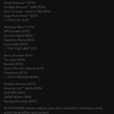
Sweet Bonanza™ (87%)
Starlight Princess™ 1000 (90%)
Zeus vs Hades - Gods of War (83%)
Sugar Rush Xmas™ (85%)
✅ TOP 5 PG SLOT
Mahjong Ways 2 (97%)
Wild Bandito (89%)
Cocktail Nights (80%)
Asgardian Rising (83%)
Lucky Neko (81%)
✅ TOP 5 NO LIMIT CITY
Bonus Bunnies (87%)
The Crypt (87%)
Roadkill (87%)
Fire In The Hole xBomb (87%)
Tombstone (87%)
✅ TOP 5 MICROGAMING
Monkey Bonanza (87%)
Amazing Link™ Apollo (88%)
Gold Blitz (80%)
10000 Wishes (90%)
Blazing Mammoth (84%)
KUNCIHOKI88 Lakukan deposit pada Akun minimal 2-3 Kali dalam sehari
untuk Mengaktifkan pola Jackpot