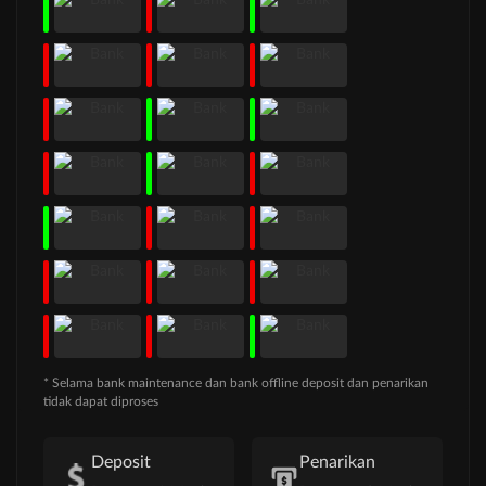
* Selama bank maintenance dan bank offline deposit dan penarikan
tidak dapat diproses
Deposit
Penarikan