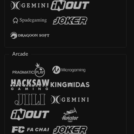
Arcade