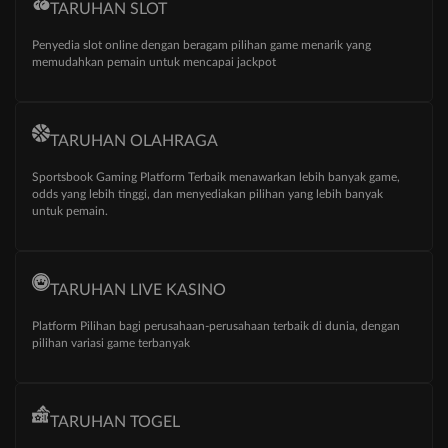
TARUHAN SLOT
Penyedia slot online dengan beragam pilihan game menarik yang
memudahkan pemain untuk mencapai jackpot
TARUHAN OLAHRAGA
Sportsbook Gaming Platform Terbaik menawarkan lebih banyak game,
odds yang lebih tinggi, dan menyediakan pilihan yang lebih banyak
untuk pemain.
TARUHAN LIVE KASINO
Platform Pilihan bagi perusahaan-perusahaan terbaik di dunia, dengan
pilihan variasi game terbanyak
TARUHAN TOGEL