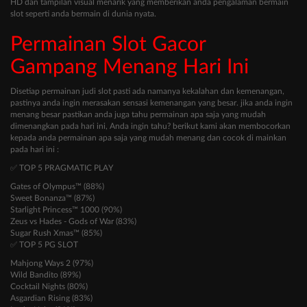
HD dan tampilan visual menarik yang memberikan anda pengalaman bermain
slot seperti anda bermain di dunia nyata.
Permainan Slot Gacor
Gampang Menang Hari Ini
Disetiap permainan judi slot pasti ada namanya kekalahan dan kemenangan,
pastinya anda ingin merasakan sensasi kemenangan yang besar. jika anda ingin
menang besar pastikan anda juga tahu permainan apa saja yang mudah
dimenangkan pada hari ini, Anda ingin tahu? berikut kami akan membocorkan
kepada anda permainan apa saja yang mudah menang dan cocok di mainkan
pada hari ini :
✅ TOP 5 PRAGMATIC PLAY
Gates of Olympus™ (88%)
Sweet Bonanza™ (87%)
Starlight Princess™ 1000 (90%)
Zeus vs Hades - Gods of War (83%)
Sugar Rush Xmas™ (85%)
✅ TOP 5 PG SLOT
Mahjong Ways 2 (97%)
Wild Bandito (89%)
Cocktail Nights (80%)
Asgardian Rising (83%)