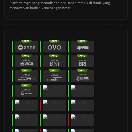
Platform togel yang menarik dari perusahan terbaik di dunia yang
menawarkan hadiah kemenangan besar