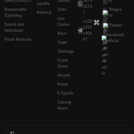
GARUDASLOT
Games
7679
m
Loyalty
3273
Responsible
Slots
Telegra
Referral
7
Gambling
m
Live
+628
Syarat dan
Casino
Twitter
2295
Ketentuan
Race
1904
Facebook
Pusat Bantuan
47
official
Togel
Olahraga
Crash
Game
Arcade
Poker
E-Sports
Sabung
Ayam