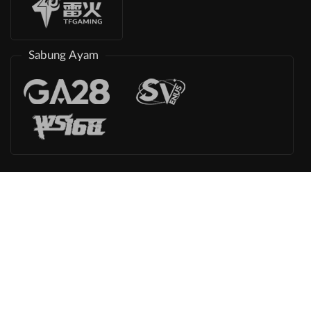
Sabung Ayam