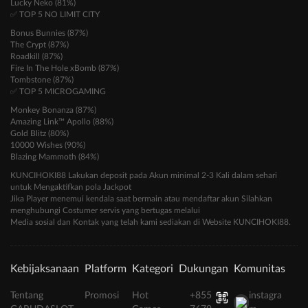
Lucky Neko (81%)
✅ TOP 5 NO LIMIT CITY
Bonus Bunnies (87%)
The Crypt (87%)
Roadkill (87%)
Fire In The Hole xBomb (87%)
Tombstone (87%)
✅ TOP 5 MICROGAMING
Monkey Bonanza (87%)
Amazing Link™ Apollo (88%)
Gold Blitz (80%)
10000 Wishes (90%)
Blazing Mammoth (84%)
KUNCIHOKI88 Lakukan deposit pada Akun minimal 2-3 Kali dalam sehari
untuk Mengaktifkan pola Jackpot
Jika Player menemui kendala saat bermain atau mendaftar akun Silahkan
menghubungi Costumer servis yang bertugas melalui
Media sosial dan Kontak yang telah kami sediakan di Website KUNCIHOKI88.
Kebijaksanaan
Platform
Kategori
Dukungan
Komunitas
Tentang
Promosi
Hot
+855
instagra