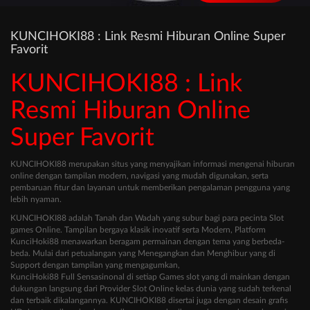
KUNCIHOKI88 : Link Resmi Hiburan Online Super
Favorit
KUNCIHOKI88 : Link
Resmi Hiburan Online
Super Favorit
KUNCIHOKI88 merupakan situs yang menyajikan informasi mengenai hiburan
online dengan tampilan modern, navigasi yang mudah digunakan, serta
pembaruan fitur dan layanan untuk memberikan pengalaman pengguna yang
lebih nyaman.
KUNCIHOKI88 adalah Tanah dan Wadah yang subur bagi para pecinta Slot
games Online. Tampilan bergaya klasik inovatif serta Modern, Platform
KunciHoki88 menawarkan beragam permainan dengan tema yang berbeda-
beda. Mulai dari petualangan yang Menegangkan dan Menghibur yang di
Support dengan tampilan yang mengagumkan,
KunciHoki88 Full Sensasinonal di setiap Games slot yang di mainkan dengan
dukungan langsung dari Provider Slot Online kelas dunia yang sudah terkenal
dan terbaik dikalangannya. KUNCIHOKI88 disertai juga dengan desain grafis