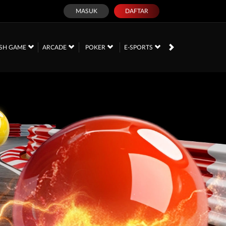
MASUK
DAFTAR
SH GAME
ARCADE
POKER
E-SPORTS
SABUNG AYAM