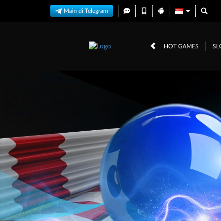
Main di Telegram
HOT GAMES
SL