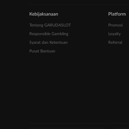
Kebijaksanaan
Platform
Tentang GARUDASLOT
Promosi
Responsible Gambling
Loyalty
Syarat dan Ketentuan
Referral
Pusat Bantuan