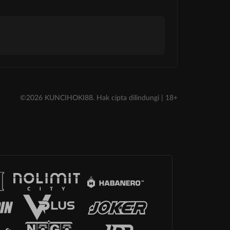
©2026 KUNCIHOKI88. Hak cipta dilindungi | 18+