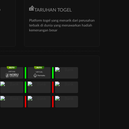
O
TARUHAN TOGEL
Platform togel yang menarik dari perusahan
terbaik di dunia yang menawarkan hadiah
kemenangan besar