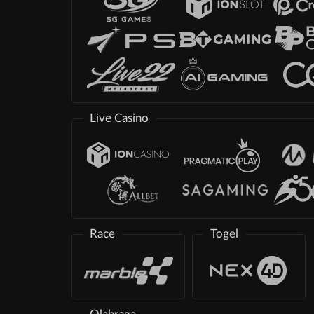
Live Casino
Race
Togel