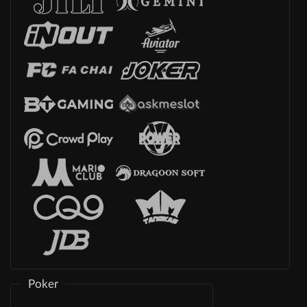
Poker