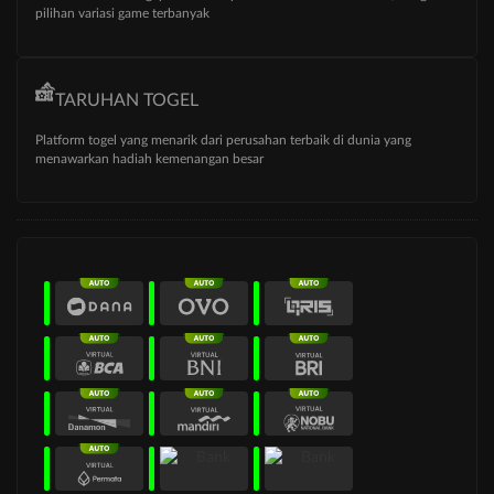
pilihan variasi game terbanyak
TARUHAN TOGEL
Platform togel yang menarik dari perusahan terbaik di dunia yang
menawarkan hadiah kemenangan besar