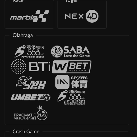
Race
Togel
Olahraga
Crash Game