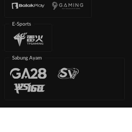
E-Sports
Sabung Ayam