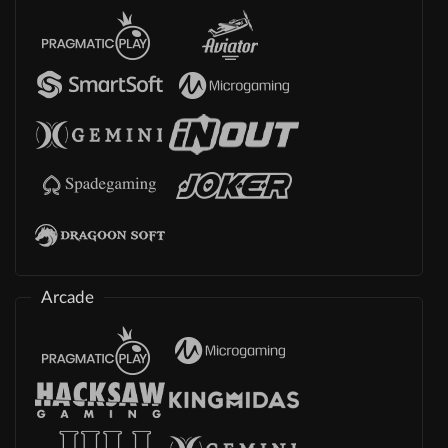
Arcade