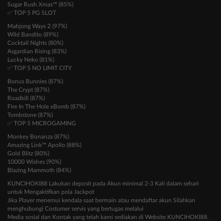
Sugar Rush Xmas™ (85%)
✅ TOP 5 PG SLOT
Mahjong Ways 2 (97%)
Wild Bandito (89%)
Cocktail Nights (80%)
Asgardian Rising (83%)
Lucky Neko (81%)
✅ TOP 5 NO LIMIT CITY
Bonus Bunnies (87%)
The Crypt (87%)
Roadkill (87%)
Fire In The Hole xBomb (87%)
Tombstone (87%)
✅ TOP 5 MICROGAMING
Monkey Bonanza (87%)
Amazing Link™ Apollo (88%)
Gold Blitz (80%)
10000 Wishes (90%)
Blazing Mammoth (84%)
KUNCIHOKI88 Lakukan deposit pada Akun minimal 2-3 Kali dalam sehari
untuk Mengaktifkan pola Jackpot
Jika Player menemui kendala saat bermain atau mendaftar akun Silahkan
menghubungi Costumer servis yang bertugas melalui
Media sosial dan Kontak yang telah kami sediakan di Website KUNCIHOKI88.