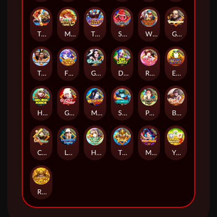
Thor vs Loki
Mahjong Gold 3
TRICK OR TREAT
Sushi Match
Wilderness Hunting
Gaogashou
Three Kingdoms
Fighting Academy
Gumiho
DR. Crazy
Run Date
Egypt Gods
Halloween Horror
Ghost Zombie
Mutation fish
Star Cruise
Prehistoric Park
Beer Carnival
Cat VS Mouse
Lovecraft's Legacy
Happy Fruit Stand
THOR
Magic House
Yuanbao Mahjong2
Ragnarok Odin