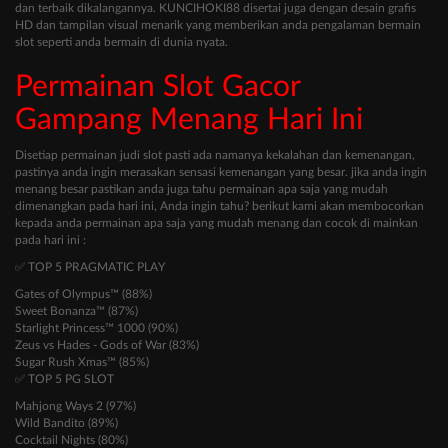
dan terbaik dikalangannya. KUNCIHOKI88 disertai juga dengan desain grafis
HD dan tampilan visual menarik yang memberikan anda pengalaman bermain
slot seperti anda bermain di dunia nyata.
Permainan Slot Gacor
Gampang Menang Hari Ini
Disetiap permainan judi slot pasti ada namanya kekalahan dan kemenangan,
pastinya anda ingin merasakan sensasi kemenangan yang besar. jika anda ingin
menang besar pastikan anda juga tahu permainan apa saja yang mudah
dimenangkan pada hari ini, Anda ingin tahu? berikut kami akan membocorkan
kepada anda permainan apa saja yang mudah menang dan cocok di mainkan
pada hari ini :
✅ TOP 5 PRAGMATIC PLAY
Gates of Olympus™ (88%)
Sweet Bonanza™ (87%)
Starlight Princess™ 1000 (90%)
Zeus vs Hades - Gods of War (83%)
Sugar Rush Xmas™ (85%)
✅ TOP 5 PG SLOT
Mahjong Ways 2 (97%)
Wild Bandito (89%)
Cocktail Nights (80%)