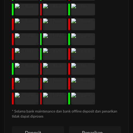
* Selama bank maintenance dan bank offline deposit dan penarikan
tidak dapat diproses