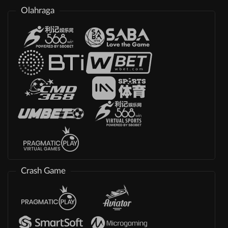
Olahraga
Crash Game