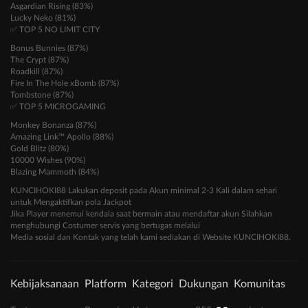
Asgardian Rising (83%)
Lucky Neko (81%)
✅ TOP 5 NO LIMIT CITY
Bonus Bunnies (87%)
The Crypt (87%)
Roadkill (87%)
Fire In The Hole xBomb (87%)
Tombstone (87%)
✅ TOP 5 MICROGAMING
Monkey Bonanza (87%)
Amazing Link™ Apollo (88%)
Gold Blitz (80%)
10000 Wishes (90%)
Blazing Mammoth (84%)
KUNCIHOKI88 Lakukan deposit pada Akun minimal 2-3 Kali dalam sehari
untuk Mengaktifkan pola Jackpot
Jika Player menemui kendala saat bermain atau mendaftar akun Silahkan
menghubungi Costumer servis yang bertugas melalui
Media sosial dan Kontak yang telah kami sediakan di Website KUNCIHOKI88.
Kebijaksanaan
Platform
Kategori
Dukungan
Komunitas