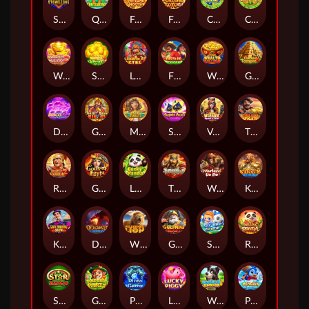
Stonelions
Quetzalcoatl
Fortune Horse
Fortune Toto 4D
Crazy ATM
Crazy Money Rolling
Wealth Rising 2
Super Clovers 2
Legend of Aztec2
Fiesta de Mexicana
Wealth Rolling
Golden Temple2
DISCO 777
Gold Rush Blast
MEOW DYNASTY
Super Ace
Vault Beauty Thief
The Age Of Navigation
ROMAN WARRIOR2
Gods of Egypt
Lucky Panda
Thor of Mars
Warlord Lu Bu
King's Return
Knife Throwing Show
Dragon's Expedition
Wilderness Lion
Goldmine Blast
Strike Storm
Rolling Panda
STAR Bingo
Gold Rush Party
Pluto Gems
Lucky Piggy
Woof-woof Paradise
Penguin Smash