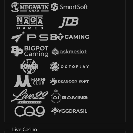
Live Casino