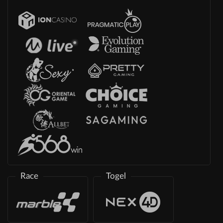
Race
Togel