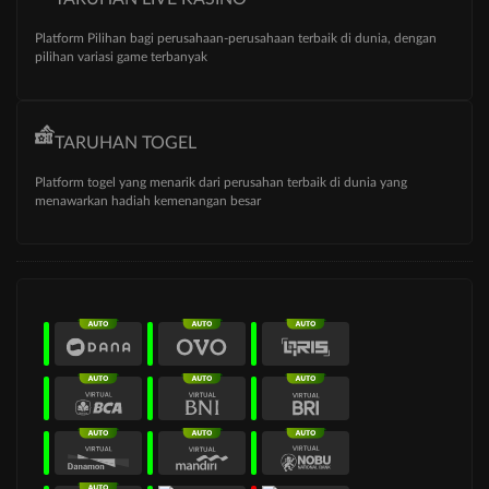
Platform Pilihan bagi perusahaan-perusahaan terbaik di dunia, dengan
pilihan variasi game terbanyak
TARUHAN TOGEL
Platform togel yang menarik dari perusahan terbaik di dunia yang
menawarkan hadiah kemenangan besar