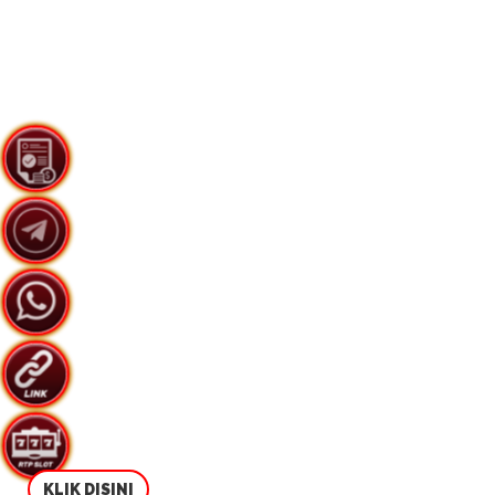
KLIK DISINI