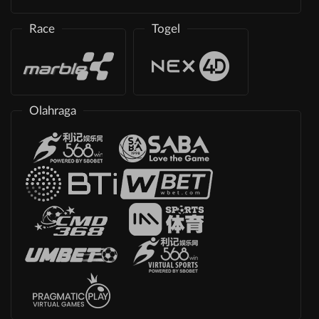
Race
Togel
Olahraga