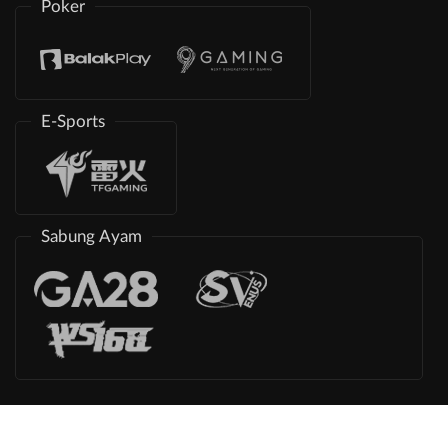
Poker
E-Sports
Sabung Ayam