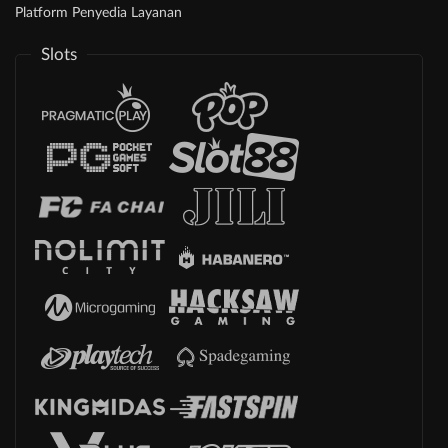
Platform Penyedia Layanan
Slots