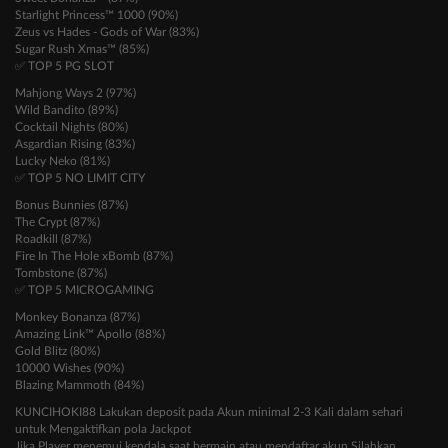
Starlight Princess™ 1000 (90%)
Zeus vs Hades - Gods of War (83%)
Sugar Rush Xmas™ (85%)
✅ TOP 5 PG SLOT
Mahjong Ways 2 (97%)
Wild Bandito (89%)
Cocktail Nights (80%)
Asgardian Rising (83%)
Lucky Neko (81%)
✅ TOP 5 NO LIMIT CITY
Bonus Bunnies (87%)
The Crypt (87%)
Roadkill (87%)
Fire In The Hole xBomb (87%)
Tombstone (87%)
✅ TOP 5 MICROGAMING
Monkey Bonanza (87%)
Amazing Link™ Apollo (88%)
Gold Blitz (80%)
10000 Wishes (90%)
Blazing Mammoth (84%)
KUNCIHOKI88 Lakukan deposit pada Akun minimal 2-3 Kali dalam sehari
untuk Mengaktifkan pola Jackpot
Jika Player menemui kendala saat bermain atau mendaftar akun Silahkan