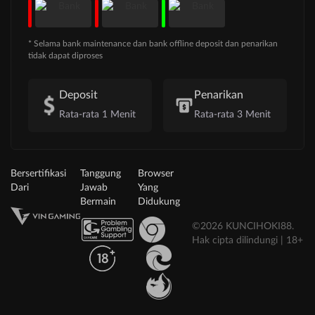
* Selama bank maintenance dan bank offline deposit dan penarikan
tidak dapat diproses
Deposit
Penarikan
Rata-rata 1 Menit
Rata-rata 3 Menit
Bersertifikasi
Tanggung
Browser
Dari
Jawab
Yang
Bermain
Didukung
©2026 KUNCIHOKI88.
Hak cipta dilindungi | 18+