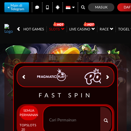
Main di
MASUK
DAF
Telegram
IDR
12,675,069,
HOT GAMES
SLOTS
LIVE CASINO
RACE
TOGEL
FAST SPIN
SEMUA
PERMAINAN
TOP
SLOTS
20