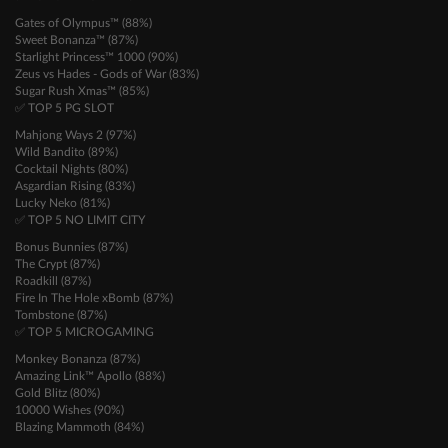
Gates of Olympus™ (88%)
Sweet Bonanza™ (87%)
Starlight Princess™ 1000 (90%)
Zeus vs Hades - Gods of War (83%)
Sugar Rush Xmas™ (85%)
✅ TOP 5 PG SLOT
Mahjong Ways 2 (97%)
Wild Bandito (89%)
Cocktail Nights (80%)
Asgardian Rising (83%)
Lucky Neko (81%)
✅ TOP 5 NO LIMIT CITY
Bonus Bunnies (87%)
The Crypt (87%)
Roadkill (87%)
Fire In The Hole xBomb (87%)
Tombstone (87%)
✅ TOP 5 MICROGAMING
Monkey Bonanza (87%)
Amazing Link™ Apollo (88%)
Gold Blitz (80%)
10000 Wishes (90%)
Blazing Mammoth (84%)