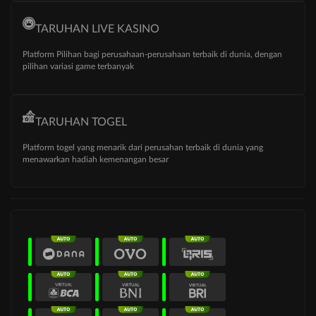
TARUHAN LIVE KASINO
Platform Pilihan bagi perusahaan-perusahaan terbaik di dunia, dengan
pilihan variasi game terbanyak
TARUHAN TOGEL
Platform togel yang menarik dari perusahan terbaik di dunia yang
menawarkan hadiah kemenangan besar