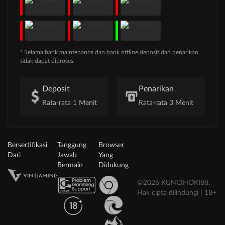
* Selama bank maintenance dan bank offline deposit dan penarikan
tidak dapat diproses
Deposit
Penarikan
Rata-rata 1 Menit
Rata-rata 3 Menit
Bersertifikasi
Tanggung
Browser
Dari
Jawab
Yang
Bermain
Didukung
©2026 KUNCIHOKI88.
Hak cipta dilindungi | 18+