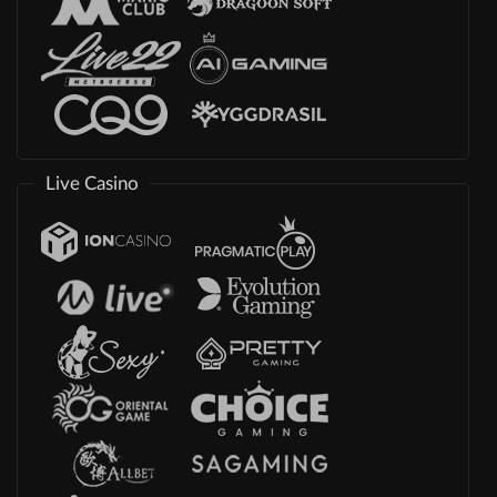
Live Casino