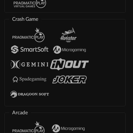
Crash Game
Arcade