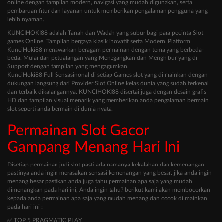
online dengan tampilan modern, navigasi yang mudah digunakan, serta
pembaruan fitur dan layanan untuk memberikan pengalaman pengguna yang
lebih nyaman.
KUNCIHOKI88 adalah Tanah dan Wadah yang subur bagi para pecinta Slot
games Online. Tampilan bergaya klasik inovatif serta Modern, Platform
KunciHoki88 menawarkan beragam permainan dengan tema yang berbeda-
beda. Mulai dari petualangan yang Menegangkan dan Menghibur yang di
Support dengan tampilan yang mengagumkan,
KunciHoki88 Full Sensasinonal di setiap Games slot yang di mainkan dengan
dukungan langsung dari Provider Slot Online kelas dunia yang sudah terkenal
dan terbaik dikalangannya. KUNCIHOKI88 disertai juga dengan desain grafis
HD dan tampilan visual menarik yang memberikan anda pengalaman bermain
slot seperti anda bermain di dunia nyata.
Permainan Slot Gacor
Gampang Menang Hari Ini
Disetiap permainan judi slot pasti ada namanya kekalahan dan kemenangan,
pastinya anda ingin merasakan sensasi kemenangan yang besar. jika anda ingin
menang besar pastikan anda juga tahu permainan apa saja yang mudah
dimenangkan pada hari ini, Anda ingin tahu? berikut kami akan membocorkan
kepada anda permainan apa saja yang mudah menang dan cocok di mainkan
pada hari ini :
✅ TOP 5 PRAGMATIC PLAY