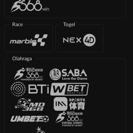
Race
Togel
Olahraga