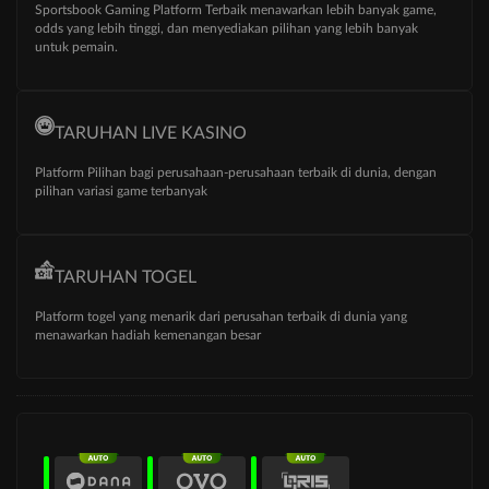
Sportsbook Gaming Platform Terbaik menawarkan lebih banyak game,
odds yang lebih tinggi, dan menyediakan pilihan yang lebih banyak
untuk pemain.
TARUHAN LIVE KASINO
Platform Pilihan bagi perusahaan-perusahaan terbaik di dunia, dengan
pilihan variasi game terbanyak
TARUHAN TOGEL
Platform togel yang menarik dari perusahan terbaik di dunia yang
menawarkan hadiah kemenangan besar