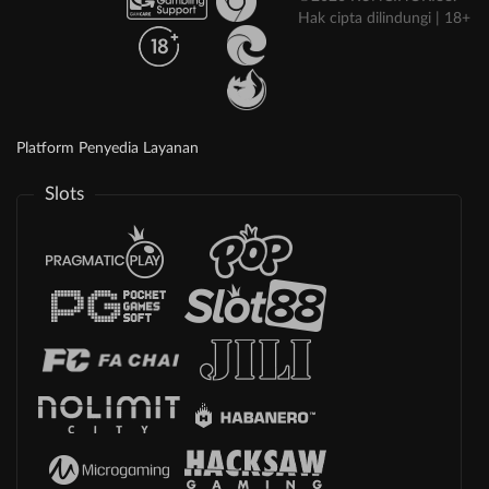
Hak cipta dilindungi | 18+
Platform Penyedia Layanan
Slots