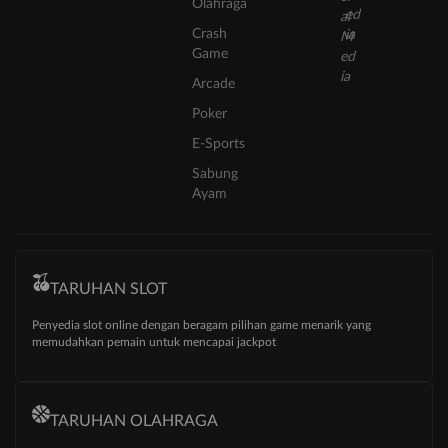
Olahraga
Crash
Game
Arcade
Poker
E-Sports
Sabung
Ayam
TARUHAN SLOT
Penyedia slot online dengan beragam pilihan game menarik yang
memudahkan pemain untuk mencapai jackpot
TARUHAN OLAHRAGA