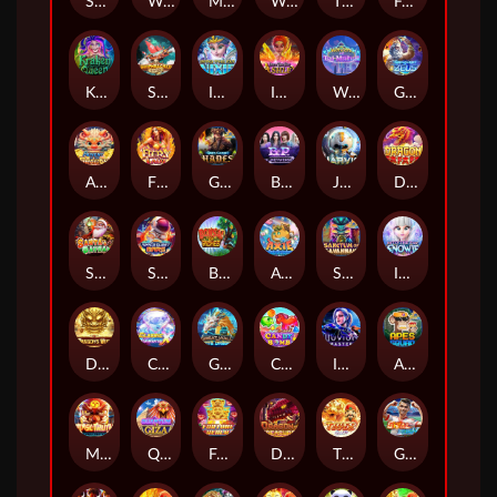
Space Quest: Moon
Wonders of Grand Canyon
Mobox Olympia
Wonders of Zeus
The Great Sorcery
Fortune Dance
Kraken Queen
Shipwrecked Riches
Into The Fay: Nixie
Into the Fay: Ashley
Wonders of Taj Mahal
God's Gambit Zeus
Advent of the Dragon
Fiery Lady
God's Gambit : Hades
Black Pink (B.P.) in Metaverse
Jarvis
Dragon FAFAFA
Santa's Payday
Space Quest: Mars
Bonsai of the Riches
Axie Universe
Sanctum Of Savanah
Into the Fay: Snowie
Dragon Wish
Classic Diamond X5
Great Wall of Meta Dragon
Candy Bomb
Illuvium Master
Apes Squad
Mask of Truth Jumboways
Quantum Of Giza
Fortune Realm
Dragon Treasure
Tiger Slot4D
Goal Rush