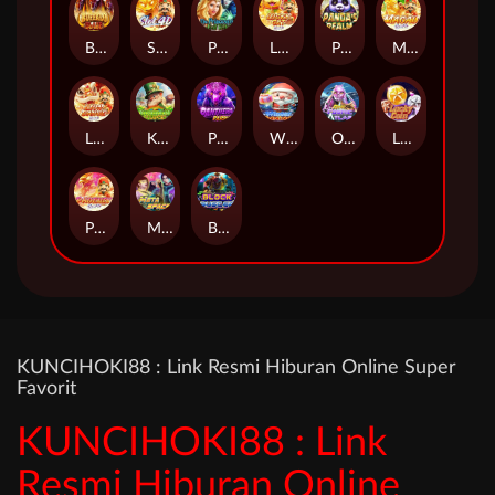
Buffalo Blaze
Slot4D
Princess and the Evil Witch
Lucky Cat Slot4D
Panda Realm
Macau Slot4D
Lion Dance Slot4D
Kingdom of Luck
Panthera Pardus
Winter Winnings
Oni Cosmic Atlas
Lucky Coins
Phoenix Slot4D
Meta Space
Block Buster
KUNCIHOKI88 : Link Resmi Hiburan Online Super
Favorit
KUNCIHOKI88 : Link
Resmi Hiburan Online