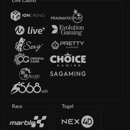
Live Casino
Race
Togel