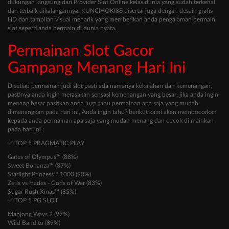
dukungan langsung dari Provider Slot Online kelas dunia yang sudah terkenal
dan terbaik dikalangannya. KUNCIHOKI88 disertai juga dengan desain grafis
HD dan tampilan visual menarik yang memberikan anda pengalaman bermain
slot seperti anda bermain di dunia nyata.
Permainan Slot Gacor
Gampang Menang Hari Ini
Disetiap permainan judi slot pasti ada namanya kekalahan dan kemenangan,
pastinya anda ingin merasakan sensasi kemenangan yang besar. jika anda ingin
menang besar pastikan anda juga tahu permainan apa saja yang mudah
dimenangkan pada hari ini, Anda ingin tahu? berikut kami akan membocorkan
kepada anda permainan apa saja yang mudah menang dan cocok di mainkan
pada hari ini :
✅ TOP 5 PRAGMATIC PLAY
Gates of Olympus™ (88%)
Sweet Bonanza™ (87%)
Starlight Princess™ 1000 (90%)
Zeus vs Hades - Gods of War (83%)
Sugar Rush Xmas™ (85%)
✅ TOP 5 PG SLOT
Mahjong Ways 2 (97%)
Wild Bandito (89%)