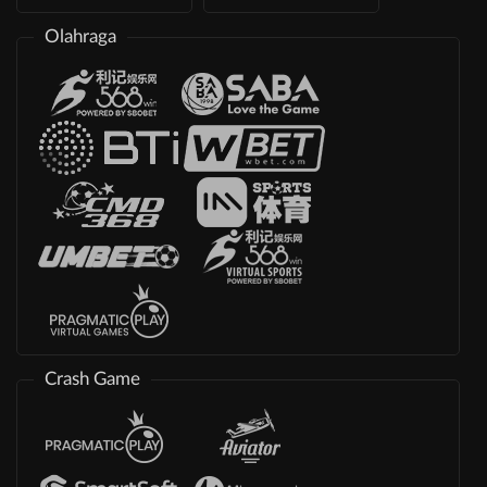
Olahraga
Crash Game