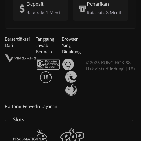
Deposit
Penarikan
Rata-rata 1 Menit
Rata-rata 3 Menit
Bersertifikasi
Tanggung
Browser
Dari
Jawab
Yang
Bermain
Didukung
©2026 KUNCIHOKI88.
Hak cipta dilindungi | 18+
Platform Penyedia Layanan
Slots