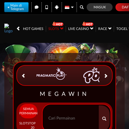
Main di
MASUK
DAF
Telegram
IDR
12,664,289,
HOT GAMES
SLOTS
LIVE CASINO
RACE
TOGEL
MEGAWIN
SEMUA
PERMAINAN
SLOTS
TOP
20