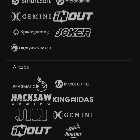
Arcade