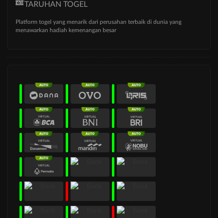
TARUHAN TOGEL
Platform togel yang menarik dari perusahan terbaik di dunia yang
menawarkan hadiah kemenangan besar