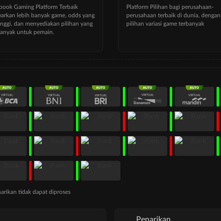
book Gaming Platform Terbaik
Platform Pilihan bagi perusahaan-
rkan lebih banyak game, odds yang
perusahaan terbaik di dunia, dengan
tinggi, dan menyediakan pilihan yang
pilihan variasi game terbanyak
banyak untuk pemain.
arikan tidak dapat diproses
Penarikan