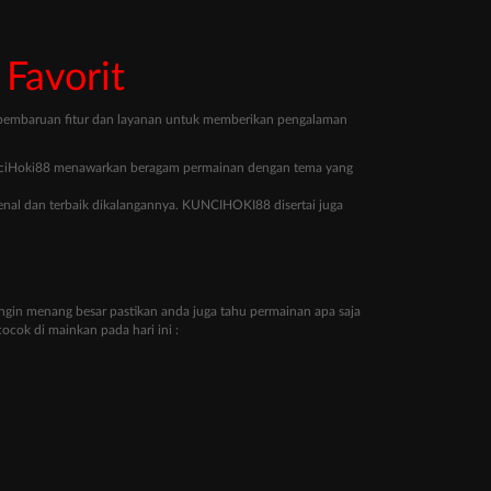
Favorit
 pembaruan fitur dan layanan untuk memberikan pengalaman
KunciHoki88 menawarkan beragam permainan dengan tema yang
kenal dan terbaik dikalangannya. KUNCIHOKI88 disertai juga
ingin menang besar pastikan anda juga tahu permainan apa saja
ok di mainkan pada hari ini :