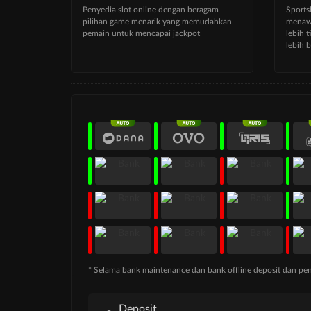
Penyedia slot online dengan beragam
Sports
pilihan game menarik yang memudahkan
menawa
pemain untuk mencapai jackpot
lebih 
lebih 
* Selama bank maintenance dan bank offline deposit dan pen
Deposit