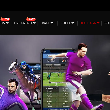
OTS
LIVE CASINO
RACE
TOGEL
OLAHRAGA
CRA