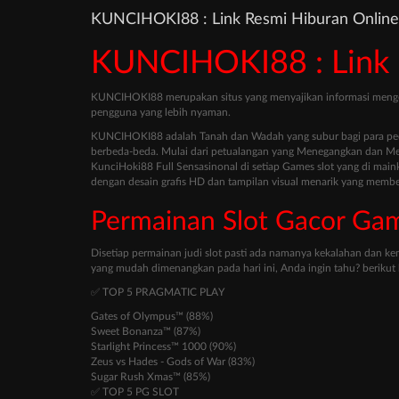
KUNCIHOKI88 : Link Resmi Hiburan Online 
KUNCIHOKI88 : Link R
KUNCIHOKI88 merupakan situs yang menyajikan informasi mengen
pengguna yang lebih nyaman.
KUNCIHOKI88 adalah Tanah dan Wadah yang subur bagi para peci
berbeda-beda. Mulai dari petualangan yang Menegangkan dan M
KunciHoki88 Full Sensasinonal di setiap Games slot yang di main
dengan desain grafis HD dan tampilan visual menarik yang membe
Permainan Slot Gacor Ga
Disetiap permainan judi slot pasti ada namanya kekalahan dan ke
yang mudah dimenangkan pada hari ini, Anda ingin tahu? beriku
✅ TOP 5 PRAGMATIC PLAY
Gates of Olympus™ (88%)
Sweet Bonanza™ (87%)
Starlight Princess™ 1000 (90%)
Zeus vs Hades - Gods of War (83%)
Sugar Rush Xmas™ (85%)
✅ TOP 5 PG SLOT