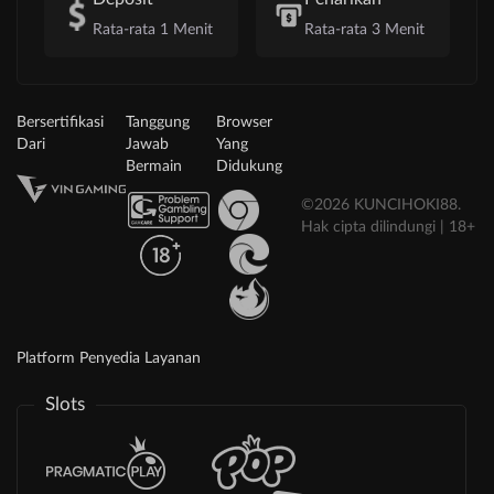
Rata-rata 1 Menit
Rata-rata 3 Menit
Bersertifikasi
Tanggung
Browser
Dari
Jawab
Yang
Bermain
Didukung
©2026 KUNCIHOKI88.
Hak cipta dilindungi | 18+
Platform Penyedia Layanan
Slots