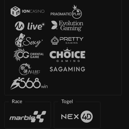
Race
Togel