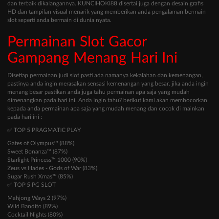
dan terbaik dikalangannya. KUNCIHOKI88 disertai juga dengan desain grafis
HD dan tampilan visual menarik yang memberikan anda pengalaman bermain
slot seperti anda bermain di dunia nyata.
Permainan Slot Gacor
Gampang Menang Hari Ini
Disetiap permainan judi slot pasti ada namanya kekalahan dan kemenangan,
pastinya anda ingin merasakan sensasi kemenangan yang besar. jika anda ingin
menang besar pastikan anda juga tahu permainan apa saja yang mudah
dimenangkan pada hari ini, Anda ingin tahu? berikut kami akan membocorkan
kepada anda permainan apa saja yang mudah menang dan cocok di mainkan
pada hari ini :
✅ TOP 5 PRAGMATIC PLAY
Gates of Olympus™ (88%)
Sweet Bonanza™ (87%)
Starlight Princess™ 1000 (90%)
Zeus vs Hades - Gods of War (83%)
Sugar Rush Xmas™ (85%)
✅ TOP 5 PG SLOT
Mahjong Ways 2 (97%)
Wild Bandito (89%)
Cocktail Nights (80%)