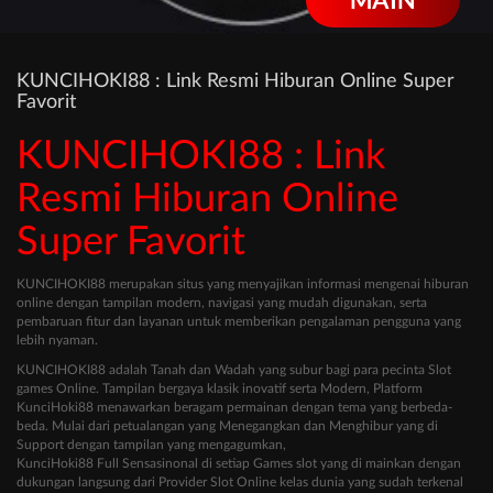
KUNCIHOKI88 : Link Resmi Hiburan Online Super
Favorit
KUNCIHOKI88 : Link
Resmi Hiburan Online
Super Favorit
KUNCIHOKI88 merupakan situs yang menyajikan informasi mengenai hiburan
online dengan tampilan modern, navigasi yang mudah digunakan, serta
pembaruan fitur dan layanan untuk memberikan pengalaman pengguna yang
lebih nyaman.
KUNCIHOKI88 adalah Tanah dan Wadah yang subur bagi para pecinta Slot
games Online. Tampilan bergaya klasik inovatif serta Modern, Platform
KunciHoki88 menawarkan beragam permainan dengan tema yang berbeda-
beda. Mulai dari petualangan yang Menegangkan dan Menghibur yang di
Support dengan tampilan yang mengagumkan,
KunciHoki88 Full Sensasinonal di setiap Games slot yang di mainkan dengan
dukungan langsung dari Provider Slot Online kelas dunia yang sudah terkenal