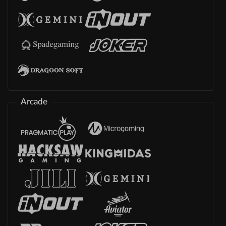
Arcade