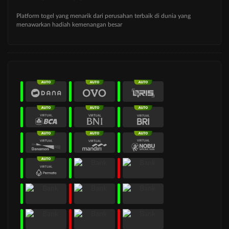
Platform togel yang menarik dari perusahan terbaik di dunia yang
menawarkan hadiah kemenangan besar