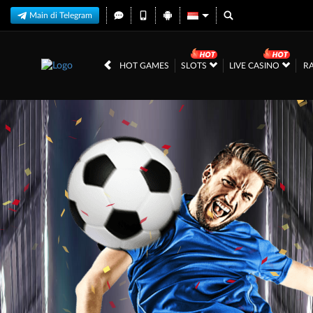
Main di Telegram
HOT GAMES
SLOTS
LIVE CASINO
R