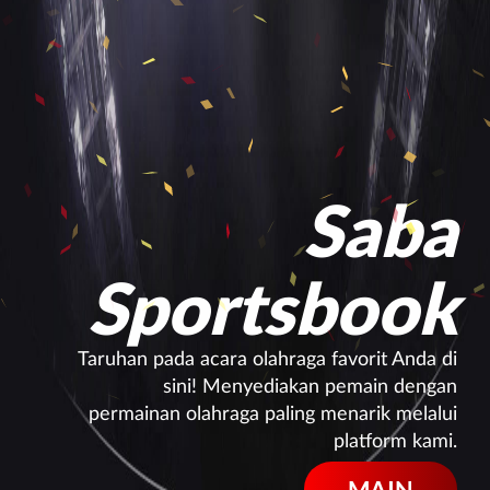
Saba
Sportsbook
Taruhan pada acara olahraga favorit Anda di
sini! Menyediakan pemain dengan
permainan olahraga paling menarik melalui
platform kami.
MAIN