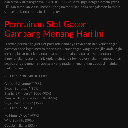
dan terbaik dikalangannya. KUNCIHOKI88 disertai juga dengan desain grafis
HD dan tampilan visual menarik yang memberikan anda pengalaman bermain
slot seperti anda bermain di dunia nyata.
Permainan Slot Gacor
Gampang Menang Hari Ini
Disetiap permainan judi slot pasti ada namanya kekalahan dan kemenangan,
pastinya anda ingin merasakan sensasi kemenangan yang besar. jika anda ingin
menang besar pastikan anda juga tahu permainan apa saja yang mudah
dimenangkan pada hari ini, Anda ingin tahu? berikut kami akan membocorkan
kepada anda permainan apa saja yang mudah menang dan cocok di mainkan
pada hari ini :
✅ TOP 5 PRAGMATIC PLAY
Gates of Olympus™ (88%)
Sweet Bonanza™ (87%)
Starlight Princess™ 1000 (90%)
Zeus vs Hades - Gods of War (83%)
Sugar Rush Xmas™ (85%)
✅ TOP 5 PG SLOT
Mahjong Ways 2 (97%)
Wild Bandito (89%)
Cocktail Nights (80%)