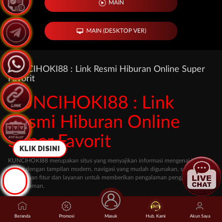
MAIN
MAIN (DESKTOP VER)
KUNCIHOKI88 : Link Resmi Hiburan Online Super
Favorit
KUNCIHOKI88 : Link
Resmi Hiburan Online
Super Favorit
KLIK DISINI
KUNCIHOKI88 merupakan situs yang menyajikan informasi mengenai hiburan
online dengan tampilan modern, navigasi yang mudah digunakan, serta
pembaruan fitur dan layanan untuk memberikan pengalaman pengguna yang
lebih nyaman.
KUNCIHOKI88 adalah Tanah dan Wadah yang subur bagi para pecinta Slot
games Online. Tampilan bergaya klasik inovatif serta Modern, Platform
KunciHoki88 menawarkan beragam permainan dengan tema yang berbeda-
Beranda
Promosi
Masuk
Hub. Kami
Akun Saya