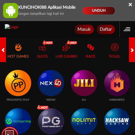
×
KUNCIHOKI88 Aplikasi Mobile
UNDUH
Jangan tampilkan lagi hari ini
Masuk
Daftar
HOT GAMES
SLOTS
LIVE CASINO
RACE
TOGEL
OL
PRAGMATIC PLAY
NEX4D
JILI
HABANERO