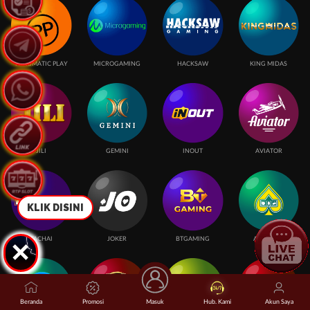
PRAGMATIC PLAY
MICROGAMING
HACKSAW
KING MIDAS
JILI
GEMINI
INOUT
AVIATOR
KLIK DISINI
FACHAI
JOKER
BTGAMING
AMB SLOT
Beranda
Promosi
Masuk
Hub. Kami
Akun Saya