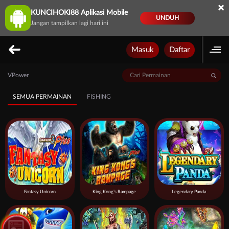
×
KUNCIHOKI88 Aplikasi Mobile
UNDUH
Jangan tampilkan lagi hari ini
Masuk
Daftar
VPower
SEMUA PERMAINAN
FISHING
Fantasy Unicorn
King Kong’s Rampage
Legendary Panda