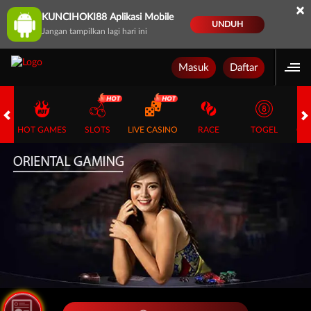
×
KUNCIHOKI88 Aplikasi Mobile
UNDUH
Jangan tampilkan lagi hari ini
Masuk
Daftar
HOT GAMES
SLOTS
LIVE CASINO
RACE
TOGEL
OL