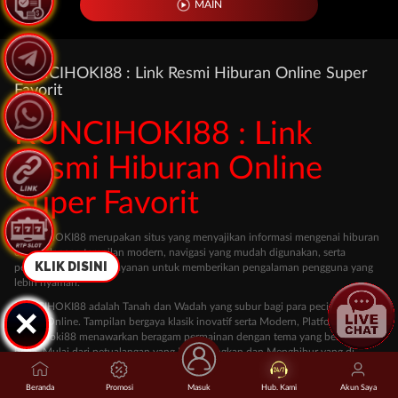
MAIN
KUNCIHOKI88 : Link Resmi Hiburan Online Super
Favorit
KUNCIHOKI88 : Link
Resmi Hiburan Online
Super Favorit
KUNCIHOKI88 merupakan situs yang menyajikan informasi mengenai hiburan
online dengan tampilan modern, navigasi yang mudah digunakan, serta
KLIK DISINI
pembaruan fitur dan layanan untuk memberikan pengalaman pengguna yang
lebih nyaman.
KUNCIHOKI88 adalah Tanah dan Wadah yang subur bagi para pecinta Slot
games Online. Tampilan bergaya klasik inovatif serta Modern, Platform
KunciHoki88 menawarkan beragam permainan dengan tema yang berbeda-
beda. Mulai dari petualangan yang Menegangkan dan Menghibur yang di
Support dengan tampilan yang mengagumkan,
KunciHoki88 Full Sensasinonal di setiap Games slot yang di mainkan dengan
Beranda
Promosi
Masuk
Hub. Kami
Akun Saya
dukungan langsung dari Provider Slot Online kelas dunia yang sudah terkenal