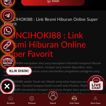
MAIN
KUNCIHOKI88 : Link Resmi Hiburan Online Super
Favorit
KUNCIHOKI88 : Link
Resmi Hiburan Online
Super Favorit
KUNCIHOKI88 merupakan situs yang menyajikan informasi mengenai hiburan
online dengan tampilan modern, navigasi yang mudah digunakan, serta
KLIK DISINI
pembaruan fitur dan layanan untuk memberikan pengalaman pengguna yang
lebih nyaman.
KUNCIHOKI88 adalah Tanah dan Wadah yang subur bagi para pecinta Slot
games Online. Tampilan bergaya klasik inovatif serta Modern, Platform
KunciHoki88 menawarkan beragam permainan dengan tema yang berbeda-
beda. Mulai dari petualangan yang Menegangkan dan Menghibur yang di
Support dengan tampilan yang mengagumkan,
KunciHoki88 Full Sensasinonal di setiap Games slot yang di mainkan dengan
Beranda
Promosi
Masuk
Hub. Kami
Akun Saya
dukungan langsung dari Provider Slot Online kelas dunia yang sudah terkenal