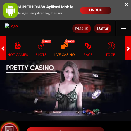
×
KUNCIHOKI88 Aplikasi Mobile
UNDUH
Jangan tampilkan lagi hari ini
Masuk
Daftar
HOT GAMES
SLOTS
LIVE CASINO
RACE
TOGEL
OL