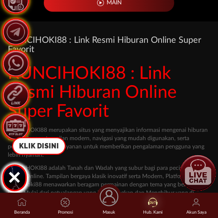
MAIN
KUNCIHOKI88 : Link Resmi Hiburan Online Super
Favorit
KUNCIHOKI88 : Link
Resmi Hiburan Online
Super Favorit
KUNCIHOKI88 merupakan situs yang menyajikan informasi mengenai hiburan
online dengan tampilan modern, navigasi yang mudah digunakan, serta
KLIK DISINI
pembaruan fitur dan layanan untuk memberikan pengalaman pengguna yang
lebih nyaman.
KUNCIHOKI88 adalah Tanah dan Wadah yang subur bagi para pecinta Slot
games Online. Tampilan bergaya klasik inovatif serta Modern, Platform
KunciHoki88 menawarkan beragam permainan dengan tema yang berbeda-
beda. Mulai dari petualangan yang Menegangkan dan Menghibur yang di
Support dengan tampilan yang mengagumkan,
KunciHoki88 Full Sensasinonal di setiap Games slot yang di mainkan dengan
Beranda
Promosi
Masuk
Hub. Kami
Akun Saya
dukungan langsung dari Provider Slot Online kelas dunia yang sudah terkenal