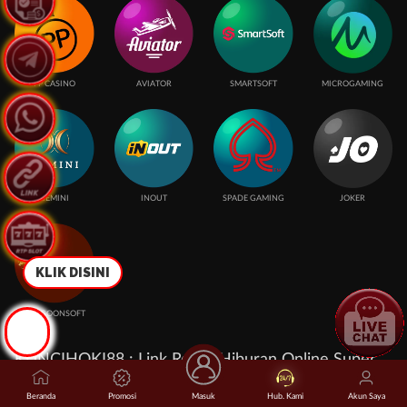
PP CASINO
AVIATOR
SMARTSOFT
MICROGAMING
GEMINI
INOUT
SPADE GAMING
JOKER
KLIK DISINI
DRAGOONSOFT
KUNCIHOKI88 : Link Resmi Hiburan Online Super
Favorit
Beranda
Promosi
Masuk
Hub. Kami
Akun Saya