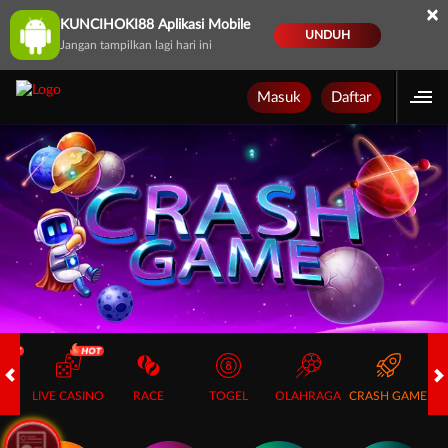
×
KUNCIHOKI88 Aplikasi Mobile
UNDUH
Jangan tampilkan lagi hari ini
Masuk
Daftar
S
LIVE CASINO
RACE
TOGEL
OLAHRAGA
CRASH GAME