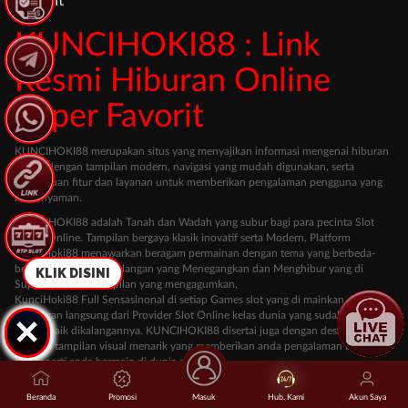
Favorit
KUNCIHOKI88 : Link
Resmi Hiburan Online
Super Favorit
KUNCIHOKI88 merupakan situs yang menyajikan informasi mengenai hiburan
online dengan tampilan modern, navigasi yang mudah digunakan, serta
pembaruan fitur dan layanan untuk memberikan pengalaman pengguna yang
lebih nyaman.
KUNCIHOKI88 adalah Tanah dan Wadah yang subur bagi para pecinta Slot
games Online. Tampilan bergaya klasik inovatif serta Modern, Platform
KunciHoki88 menawarkan beragam permainan dengan tema yang berbeda-
beda. Mulai dari petualangan yang Menegangkan dan Menghibur yang di
KLIK DISINI
Support dengan tampilan yang mengagumkan,
KunciHoki88 Full Sensasinonal di setiap Games slot yang di mainkan dengan
dukungan langsung dari Provider Slot Online kelas dunia yang sudah terkenal
dan terbaik dikalangannya. KUNCIHOKI88 disertai juga dengan desain grafis
HD dan tampilan visual menarik yang memberikan anda pengalaman bermain
slot seperti anda bermain di dunia nyata.
Permainan Slot Gacor
Beranda
Promosi
Masuk
Hub. Kami
Akun Saya