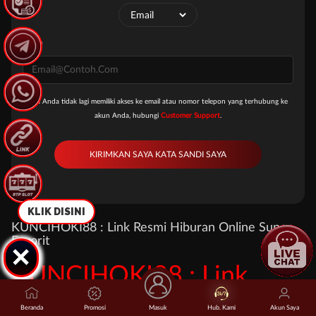
Email
Jika Anda tidak lagi memiliki akses ke email atau nomor telepon yang terhubung ke
akun Anda, hubungi
Customer Support
.
KLIK DISINI
KUNCIHOKI88 : Link Resmi Hiburan Online Super
Favorit
KUNCIHOKI88 : Link
Resmi Hiburan Online
Beranda
Promosi
Masuk
Hub. Kami
Akun Saya