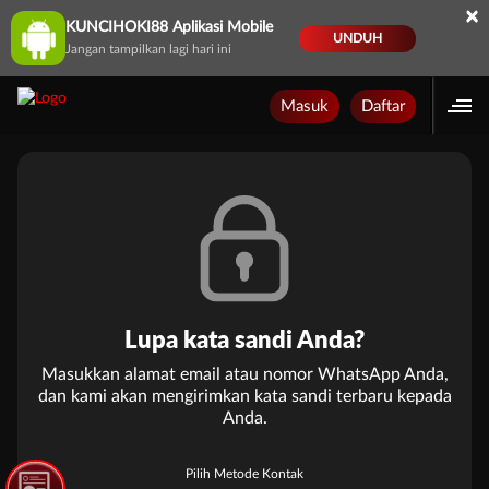
×
KUNCIHOKI88 Aplikasi Mobile
UNDUH
Jangan tampilkan lagi hari ini
Masuk
Daftar
Lupa kata sandi Anda?
Masukkan alamat email atau nomor WhatsApp Anda,
dan kami akan mengirimkan kata sandi terbaru kepada
Anda.
Pilih Metode Kontak