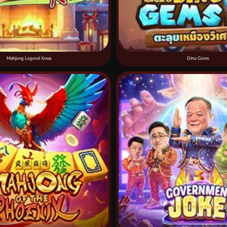
Mahjong Legend Xmas
Dino Gems