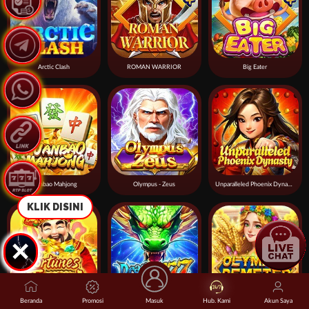
Arctic Clash
ROMAN WARRIOR
Big Eater
Yuanbao Mahjong
Olympus - Zeus
Unparalleled Phoenix Dynasty
KLIK DISINI
Beranda
Promosi
Masuk
Hub. Kami
Akun Saya
Fortune's Treasure
Dragon777
OLYMPUS DEMETER