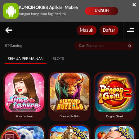
×
KUNCIHOKI88 Aplikasi Mobile
UNDUH
Jangan tampilkan lagi hari ini
Masuk
Daftar
BTGaming
SEMUA PERMAINAN
SLOTS
Since I'm here
Diamond buffalo
Dragon Gem2