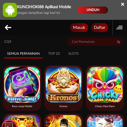
×
KUNCIHOKI88 Aplikasi Mobile
UNDUH
Jangan tampilkan lagi hari ini
Masuk
Daftar
CQ9
SEMUA PERMAINAN
TOP 20
SLOTS
Rave Jump Mobile
Kronos
Chicky Parm Parm