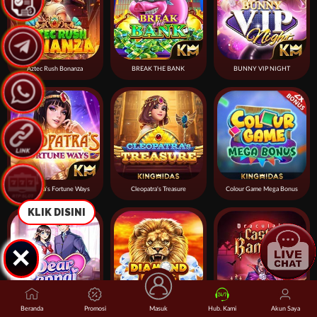
Aztec Rush Bonanza
BREAK THE BANK
BUNNY VIP NIGHT
Cleopatra's Fortune Ways
Cleopatra's Treasure
Colour Game Mega Bonus
KLIK DISINI
Beranda
Promosi
Masuk
Hub. Kami
Akun Saya
Dear Senpai
DIAMOND KING
DRACULA’S CASTLE BANQUET