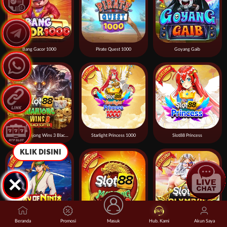
Bang Gacor 1000
Pirate Quest 1000
Goyang Gaib
Slot88 Mahjong Wins 3 Black Scatter
Starlight Princess 1000
Slot88 Princess
KLIK DISINI
Beranda
Promosi
Masuk
Hub. Kami
Akun Saya
Way of Ninja
Slot88 Mahjong Wins 2
Slot88 Olympus