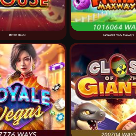
Royale House
Farmland Frenzy Maxways