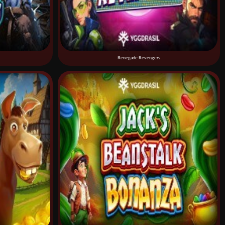
Renegade Revengers