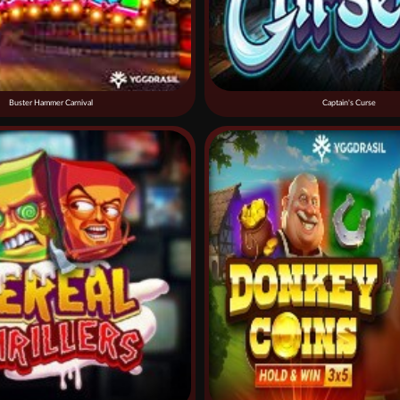
Buster Hammer Carnival
Captain's Curse