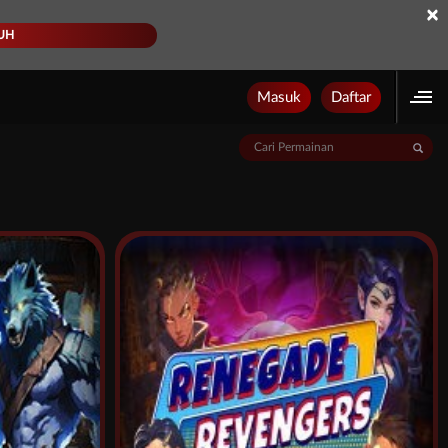
×
UH
Masuk
Daftar