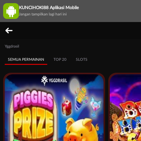
KUNCIHOKI88 Aplikasi Mobile
Jangan tampilkan lagi hari ini
Yggdrasil
SEMUA PERMAINAN
TOP 20
SLOTS