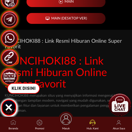
MAIN
MAIN (DESKTOP VER)
KUNCIHOKI88 : Link Resmi Hiburan Online Super
Favorit
KUNCIHOKI88 : Link
Resmi Hiburan Online
Super Favorit
KLIK DISINI
KUNCIHOKI88 merupakan situs yang menyajikan informasi mengenai hiburan
online dengan tampilan modern, navigasi yang mudah digunakan, serta
pembaruan fitur dan layanan untuk memberikan pengalaman pengguna yang
lebih nyaman.
KUNCIHOKI88 adalah Tanah dan Wadah yang subur bagi para pecinta Slot
games Online. Tampilan bergaya klasik inovatif serta Modern, Platform
KunciHoki88 menawarkan beragam permainan dengan tema yang berbeda-
Beranda
Promosi
Masuk
Hub. Kami
Akun Saya