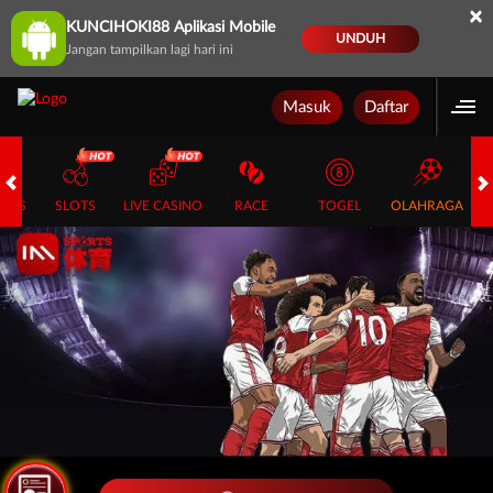
×
KUNCIHOKI88 Aplikasi Mobile
UNDUH
Jangan tampilkan lagi hari ini
Masuk
Daftar
MES
SLOTS
LIVE CASINO
RACE
TOGEL
OLAHRAGA
CR