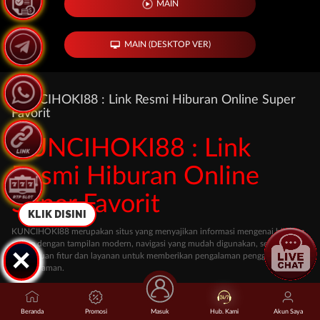
MAIN
MAIN (DESKTOP VER)
KUNCIHOKI88 : Link Resmi Hiburan Online Super
Favorit
KUNCIHOKI88 : Link
Resmi Hiburan Online
Super Favorit
KLIK DISINI
KUNCIHOKI88 merupakan situs yang menyajikan informasi mengenai hiburan
online dengan tampilan modern, navigasi yang mudah digunakan, serta
pembaruan fitur dan layanan untuk memberikan pengalaman pengguna yang
lebih nyaman.
KUNCIHOKI88 adalah Tanah dan Wadah yang subur bagi para pecinta Slot
games Online. Tampilan bergaya klasik inovatif serta Modern, Platform
KunciHoki88 menawarkan beragam permainan dengan tema yang berbeda-
Beranda
Promosi
Masuk
Hub. Kami
Akun Saya