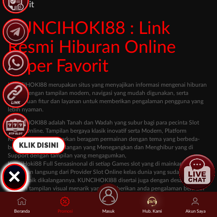
Favorit
KUNCIHOKI88 : Link
Resmi Hiburan Online
Super Favorit
KUNCIHOKI88 merupakan situs yang menyajikan informasi mengenai hiburan
online dengan tampilan modern, navigasi yang mudah digunakan, serta
pembaruan fitur dan layanan untuk memberikan pengalaman pengguna yang
lebih nyaman.
KUNCIHOKI88 adalah Tanah dan Wadah yang subur bagi para pecinta Slot
games Online. Tampilan bergaya klasik inovatif serta Modern, Platform
KunciHoki88 menawarkan beragam permainan dengan tema yang berbeda-
KLIK DISINI
beda. Mulai dari petualangan yang Menegangkan dan Menghibur yang di
Support dengan tampilan yang mengagumkan,
KunciHoki88 Full Sensasinonal di setiap Games slot yang di mainkan dengan
dukungan langsung dari Provider Slot Online kelas dunia yang sudah terkenal
dan terbaik dikalangannya. KUNCIHOKI88 disertai juga dengan desain grafis
HD dan tampilan visual menarik yang memberikan anda pengalaman bermain
slot seperti anda bermain di dunia nyata.
Beranda
Promosi
Masuk
Hub. Kami
Akun Saya