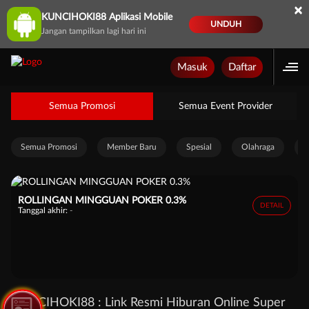
×
KUNCIHOKI88 Aplikasi Mobile
UNDUH
Jangan tampilkan lagi hari ini
Masuk
Daftar
Semua Promosi
Semua Event Provider
Semua Promosi
Member Baru
Spesial
Olahraga
L
ROLLINGAN MINGGUAN POKER 0.3%
DETAIL
Tanggal akhir:
-
KUNCIHOKI88 : Link Resmi Hiburan Online Super