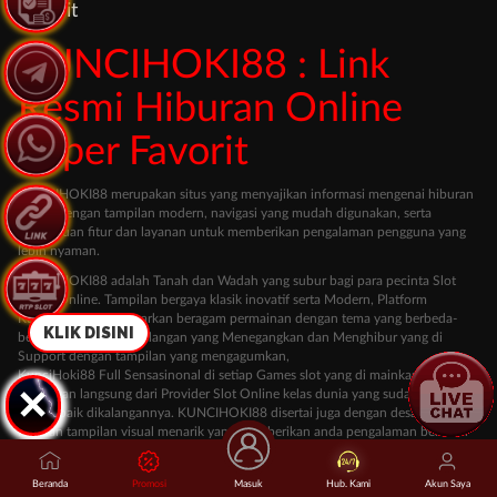
Favorit
KUNCIHOKI88 : Link
Resmi Hiburan Online
Super Favorit
KUNCIHOKI88 merupakan situs yang menyajikan informasi mengenai hiburan
online dengan tampilan modern, navigasi yang mudah digunakan, serta
pembaruan fitur dan layanan untuk memberikan pengalaman pengguna yang
lebih nyaman.
KUNCIHOKI88 adalah Tanah dan Wadah yang subur bagi para pecinta Slot
games Online. Tampilan bergaya klasik inovatif serta Modern, Platform
KunciHoki88 menawarkan beragam permainan dengan tema yang berbeda-
KLIK DISINI
beda. Mulai dari petualangan yang Menegangkan dan Menghibur yang di
Support dengan tampilan yang mengagumkan,
KunciHoki88 Full Sensasinonal di setiap Games slot yang di mainkan dengan
dukungan langsung dari Provider Slot Online kelas dunia yang sudah terkenal
dan terbaik dikalangannya. KUNCIHOKI88 disertai juga dengan desain grafis
HD dan tampilan visual menarik yang memberikan anda pengalaman bermain
slot seperti anda bermain di dunia nyata.
Beranda
Promosi
Masuk
Hub. Kami
Akun Saya