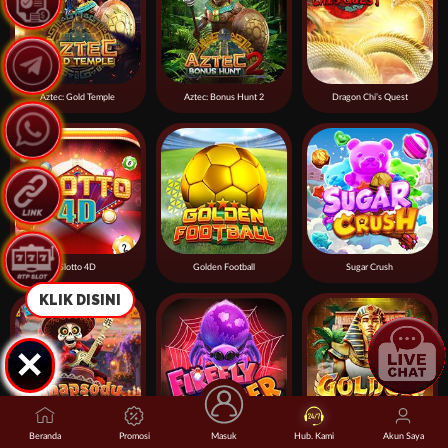
Aztec: Gold Temple
Aztec: Bonus Hunt 2
Dragon Chi’s Quest
Slotto 4D
Golden Football
Sugar Crush
KLIK DISINI
Beranda
Promosi
Masuk
Hub. Kami
Akun Saya
Rhapsody of Muertos
Firefly Hunter
Golden Egypt