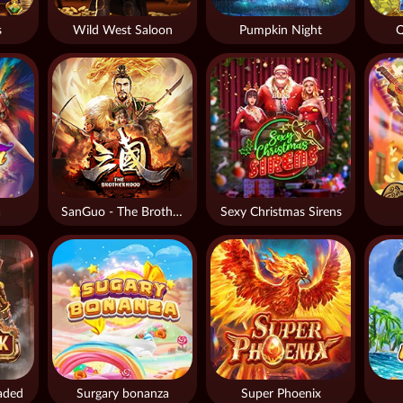
s
Wild West Saloon
Pumpkin Night
Q
a
SanGuo - The Brotherhood
Sexy Christmas Sirens
aded
Surgary bonanza
Super Phoenix