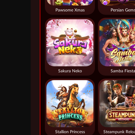
Pawsome Xmas
Persian Gem
Sakura Neko
Samba Fiest
Stallion Princess
Steampunk Relo