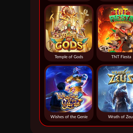
Temple of Gods
TNT Fiesta
Wishes of the Genie
Wrath of Zeu