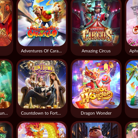
Adventures Of Caramelo
Amazing Circus
Chasing Leprechaun Coins
Countdown to Fortune
Dragon Wonder