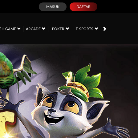
MASUK
DAFTAR
SH GAME
ARCADE
POKER
E-SPORTS
SABUNG AYAM