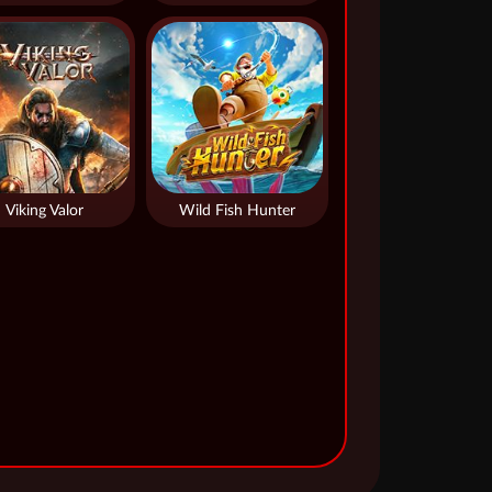
Viking Valor
Wild Fish Hunter