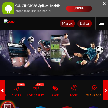
×
KUNCIHOKI88 Aplikasi Mobile
UNDUH
Jangan tampilkan lagi hari ini
Masuk
Daftar
MES
SLOTS
LIVE CASINO
RACE
TOGEL
OLAHRAGA
CR