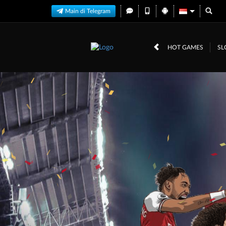
Main di Telegram
HOT GAMES
SL