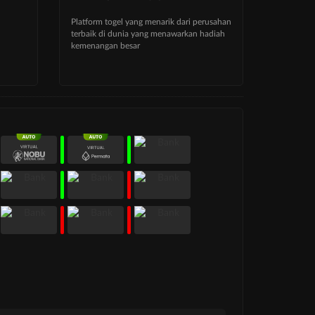
Platform togel yang menarik dari perusahan
terbaik di dunia yang menawarkan hadiah
kemenangan besar