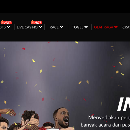
OTS
LIVE CASINO
RACE
TOGEL
OLAHRAGA
CRA
I
Menyediakan peng
banyak acara dan pasa