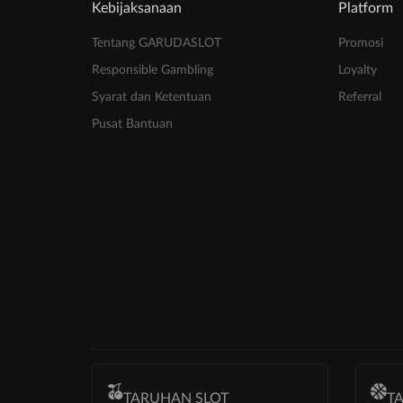
Kebijaksanaan
Platform
Tentang GARUDASLOT
Promosi
Responsible Gambling
Loyalty
Syarat dan Ketentuan
Referral
Pusat Bantuan
TARUHAN SLOT
T