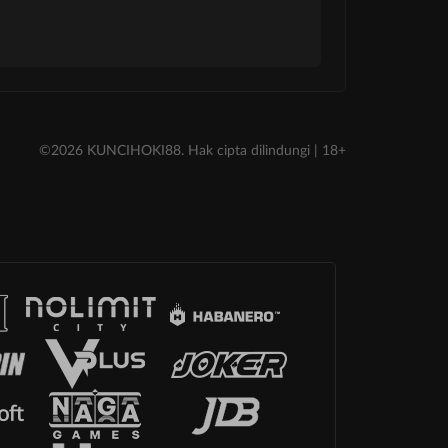
©2026 KUNCIHOKI88. Hak cipta dilindungi | 18+