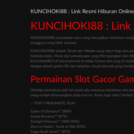
KUNCIHOKI88 : Link Resmi Hiburan Online 
KUNCIHOKI88 : Link R
KUNCIHOKI88 merupakan situs yang menyajikan informasi mengen
pengguna yang lebih nyaman.
KUNCIHOKI88 adalah Tanah dan Wadah yang subur bagi para peci
berbeda-beda. Mulai dari petualangan yang Menegangkan dan M
KunciHoki88 Full Sensasinonal di setiap Games slot yang di main
dengan desain grafis HD dan tampilan visual menarik yang membe
Permainan Slot Gacor Ga
Disetiap permainan judi slot pasti ada namanya kekalahan dan ke
yang mudah dimenangkan pada hari ini, Anda ingin tahu? beriku
✅ TOP 5 PRAGMATIC PLAY
Gates of Olympus™ (88%)
Sweet Bonanza™ (87%)
Starlight Princess™ 1000 (90%)
Zeus vs Hades - Gods of War (83%)
Sugar Rush Xmas™ (85%)