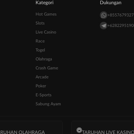
Kategori
Dukungan
Hot Games
+8557679327
Slots
+6282295190
Live Casino
Race
Togel
Olahraga
Crash Game
Arcade
Poker
E-Sports
Sabung Ayam
ARUHAN OLAHRAGA
TARUHAN LIVE KASIN